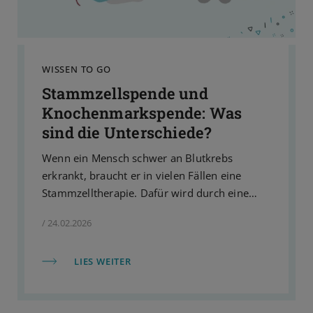
WISSEN TO GO
Stammzellspende und
Knochenmarkspende: Was
sind die Unterschiede?
Wenn ein Mensch schwer an Blutkrebs
erkrankt, braucht er in vielen Fällen eine
Stammzelltherapie. Dafür wird durch eine
Chemotherapie das Immunsystem zusammen
/ 24.02.2026
mit den Krebszellen zerstört. Um
anschließend ein neues Immunsystem
LIES WEITER
aufzubauen, braucht es gesunde
Stammzellen. Diese kann nur ein:e gesunde:r
Spender:in geben. Die beiden großen