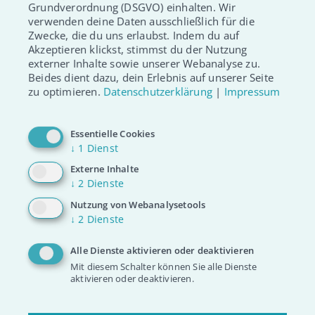
Ab jetzt darf ich zweimal
Grundverordnung (DSGVO) einhalten. Wir
Geburtstag feiern
verwenden deine Daten ausschließlich für die
Zwecke, die du uns erlaubst. Indem du auf
Akzeptieren klickst, stimmst du der Nutzung
Und das beste zum Schluss: Dank Oliver, der für mich
externer Inhalte sowie unserer Webanalyse zu.
Stammzellen spendete, habe ich zwei Mal im Jahr
Beides dient dazu, dein Erlebnis auf unserer Seite
zu optimieren.
Datenschutzerklärung
|
Impressum
Gebrustag. Meine Eltern feiern jedes Jahr beide Tage mit
mir. Heute geht es mir gut. Klar, manche Dinge laufen
etwas anders und auch regelmäßige Termine in der
Essentielle Cookies
Klinik gehören dazu. Nichtsdestotrotz genieße ich mein
↓
1
Dienst
Leben in vollen Zügen und gehe gern in die Schule -
Externe Inhalte
man hat ja auch Verpflichtungen.
↓
2
Dienste
Nutzung von Webanalysetools
Oliver, ich danke dir von ganzem Herzen.
↓
2
Dienste
Danke von meinen Eltern, die mir geholfen haben
Alle Dienste aktivieren oder deaktivieren
diesen Brief zu schreiben.
Mit diesem Schalter können Sie alle Dienste
aktivieren oder deaktivieren.