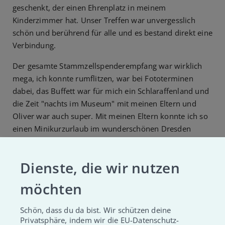
geschenkt, der einen Ehrenplatz in meinem
Kinderzimmer hat. Unser Treffen war unvergesslich
schön und berührend für alle und es bestand direkt eine
Verbindung.
Der gesamte Stammzellspenderempfang war wirklich
mega, ich konnte rumflitzen, war bei Fototerminen
dabei, das Buffett war für mich ein Schlaraffenland und
die Zeit "nachts im Museum" mit meinen Eltern und
Oliver war auch super. Mit meinen Eltern konnte ich so
einen Minikurzurlaub im wunderschönen Dresden
verbringen.
Dienste, die wir nutzen
ERFAHRE MEHR ÜBER OLIVER
möchten
Schön, dass du da bist. Wir schützen deine
Privatsphäre, indem wir die EU-Datenschutz-