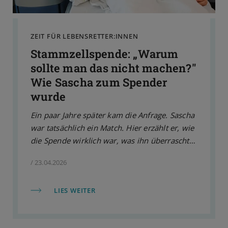
ZEIT FÜR LEBENSRETTER:INNEN
Stammzellspende: „Warum
sollte man das nicht machen?"
Wie Sascha zum Spender
wurde
Ein paar Jahre später kam die Anfrage. Sascha
war tatsächlich ein Match. Hier erzählt er, wie
die Spende wirklich war, was ihn überrascht
hat und warum er es jederzeit wieder tun
/ 23.04.2026
würde.
LIES WEITER