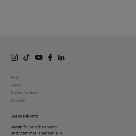
VKS bei Instagram
VKS bei TikTok
VKS bei Youtube
VKS bei Facebook
VKS bei LinkedIn
FAQ
News
Daten ändern
Kontakt
Spendenkonto
Verein für Knochenmark-
und Stammzellspenden e. V.