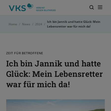
Zur Startseite von VKS-Deutschland
Mob
Suchbegri
Ich bin Jannik und hatte Glück: Mein
Home
News
2024
Lebensretter war für mich da!
ZEIT FÜR BETROFFENE
Ich bin Jannik und hatte
Glück: Mein Lebensretter
war für mich da!