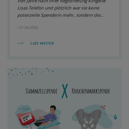
Vier Jahre nach ihrer Registrierung klingelte
Lisas Telefon und plötzlich war sie keine
potenzielle Spenderin mehr, sondern die
einzige Chance eines kranken Menschen auf
/ 01.04.2026
ein neues Leben. Hier erzählt die 20-Jährige,
wie ihre Stammzellspende ablief und warum
LIES WEITER
sie es jederzeit wieder tun würde.