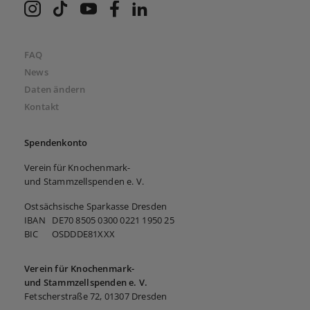
VKS bei Instagram
VKS bei TikTok
VKS bei Youtube
VKS bei Facebook
VKS bei LinkedIn
FAQ
News
Daten ändern
Kontakt
Spendenkonto
Verein für Knochenmark-
und Stammzellspenden e. V.
Ostsächsische Sparkasse Dresden
IBAN DE70 8505 0300 0221 1950 25
BIC OSDDDE81XXX
Verein für Knochenmark-
und Stammzellspenden e. V.
Fetscherstraße 72, 01307 Dresden