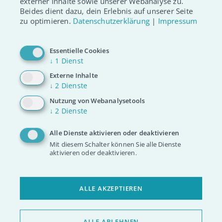
externer Inhalte sowie unserer Webanalyse zu.
Aktionsteam
Beides dient dazu, dein Erlebnis auf unserer Seite
zu optimieren.
Datenschutzerklärung
|
Impressum
Von Nord nach Süd und Ost nach West,
diese Crew unterstützt mit viel Spaß
Essentielle Cookies
gemeinsam Aktionen in ihrer Nähe.
↓
1
Dienst
Angepasst an deinen Zeitplan wirst du
Externe Inhalte
mit anderen jungen Menschen an
↓
2
Dienste
Schulen und Hochschulen aktiv. Engagier
Nutzung von Webanalysetools
↓
2
Dienste
dich und komm ins #aktionsteam!
Alle Dienste aktivieren oder deaktivieren
UNSER AKTIONSTEAM
Mit diesem Schalter können Sie alle Dienste
aktivieren oder deaktivieren.
ALLE AKZEPTIEREN
ALLE ABLEHNEN