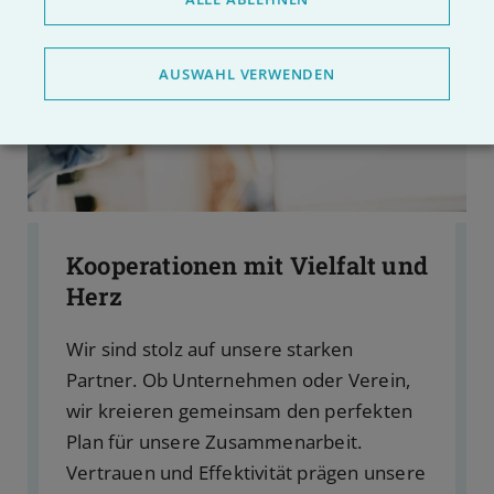
AUSWAHL VERWENDEN
Kooperationen mit Vielfalt und
Herz
Wir sind stolz auf unsere starken
Partner. Ob Unternehmen oder Verein,
wir kreieren gemeinsam den perfekten
Plan für unsere Zusammenarbeit.
Vertrauen und Effektivität prägen unsere