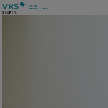
STEP 1
/8