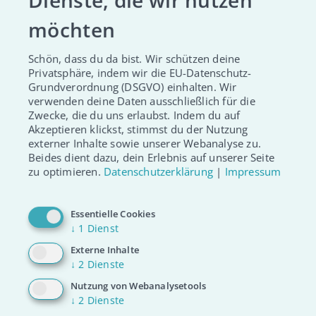
möchten
Die Voraussetzungen, um
Spender:in zu werden
Schön, dass du da bist. Wir schützen deine
Privatsphäre, indem wir die EU-Datenschutz-
Zum Schutz von dir und deinem Zwilling,
Grundverordnung (DSGVO) einhalten. Wir
solltest du als Spender:in zwischen 16 und 45
verwenden deine Daten ausschließlich für die
Zwecke, die du uns erlaubst. Indem du auf
Jahre alt und gesund sein. Am Besten du
Akzeptieren klickst, stimmst du der Nutzung
checkst gleich mal, was das bedeutet.
externer Inhalte sowie unserer Webanalyse zu.
Beides dient dazu, dein Erlebnis auf unserer Seite
zu optimieren.
Datenschutzerklärung
|
Impressum
CHECK DIE VORAUSSETZUNGEN
Essentielle Cookies
↓
1
Dienst
Externe Inhalte
↓
2
Dienste
Nutzung von Webanalysetools
↓
2
Dienste