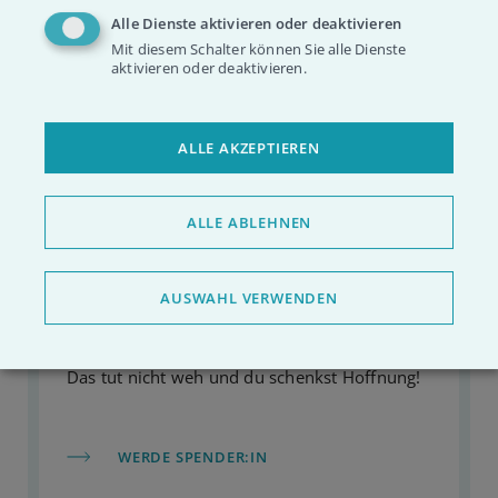
Alle Dienste aktivieren oder deaktivieren
Mit diesem Schalter können Sie alle Dienste
aktivieren oder deaktivieren.
ALLE AKZEPTIEREN
ALLE ABLEHNEN
Greif zu den Stäbchen
Mit einem einfachen Wangenabstrich wirst du
AUSWAHL VERWENDEN
vielleicht zum Lebensretter. Bestell dir
kostenlos deine Wattestäbchen nach Hause.
Das tut nicht weh und du schenkst Hoffnung!
WERDE SPENDER:IN