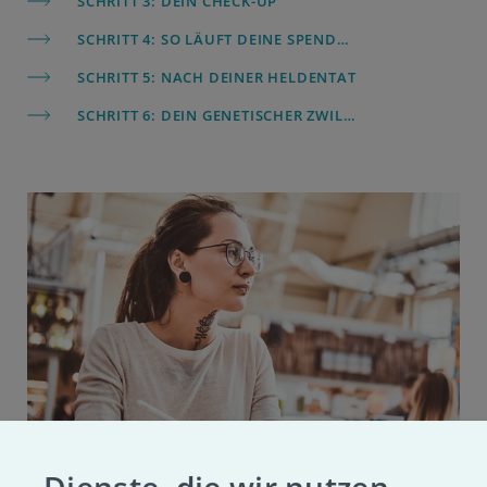
SCHRITT 3:
DEIN CHECK-UP
SCHRITT 4:
SO LÄUFT DEINE SPENDE AB
SCHRITT 5:
NACH DEINER HELDENTAT
SCHRITT 6:
DEIN GENETISCHER ZWILLING
Dienste, die wir nutzen