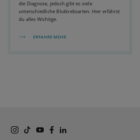
die Diagnose, jedoch gibt es viele
unterschiedliche Blutkrebsarten. Hier erfährst
du alles Wichtige.
ERFAHRE MEHR
VKS bei Instagram
VKS bei TikTok
VKS bei Youtube
VKS bei Facebook
VKS bei LinkedIn