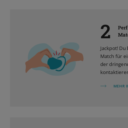
2
Per
Mat
Jackpot! Du 
Match für e
der dringend
kontaktieren
MEHR 