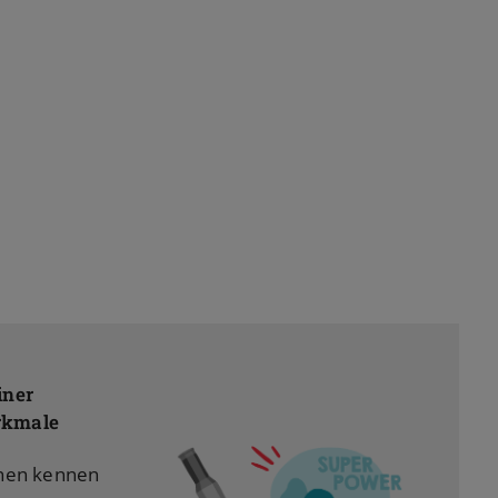
iner
kmale
chen kennen