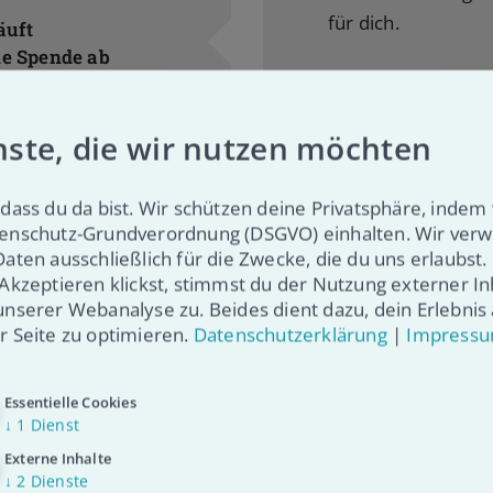
für dich.
äuft
ne Spende ab
MEHR INFOS
mzellen werden in
e über die
nste, die wir nutzen möchten
tnommen und in
em Beckenkamm.
dass du da bist. Wir schützen deine Privatsphäre, indem 
enschutz-Grundverordnung (DSGVO) einhalten. Wir ver
5
INFOS
Daten ausschließlich für die Zwecke, die du uns erlaubst
Nach dein
 Akzeptieren klickst, stimmst du der Nutzung externer In
Heldentat
unserer Webanalyse zu. Beides dient dazu, dein Erlebnis 
r Seite zu optimieren.
Datenschutzerklärung
|
Impress
Yeah, du bist großa
bleiben jetzt auf je
Essentielle Cookies
Kontakt und wollen
↓
1
Dienst
Wie geht es dir d
 genetischer
Externe Inhalte
ling
↓
2
Dienste
MEHR INFOS