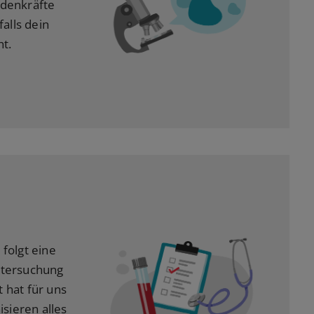
ldenkräfte
falls dein
ht.
 folgt eine
ntersuchung
 hat für uns
isieren alles