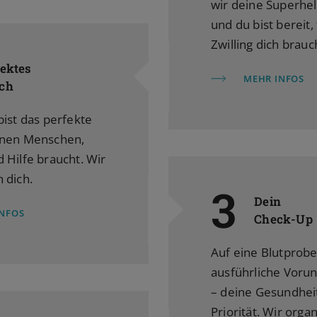
wir deine Superhe
und du bist bereit, 
Zwilling dich brauc
fektes
MEHR INFOS
ch
bist das perfekte
inen Menschen,
 Hilfe braucht. Wir
 dich.
3
Dein
INFOS
Check-Up
Auf eine Blutprobe
ausführliche Voru
– deine Gesundheit
Priorität. Wir organ