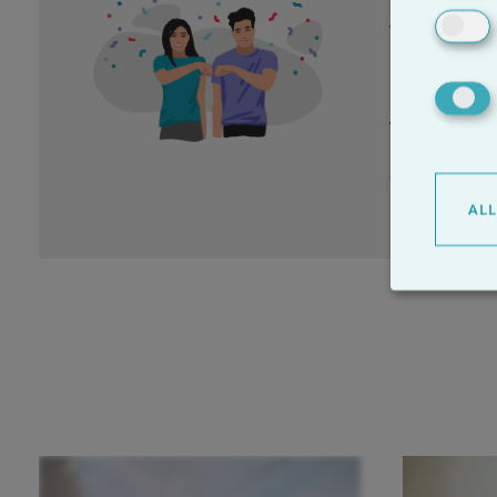
Wir helfen d
kennenzuler
beide möcht
vorprogram
MEHR 
AL