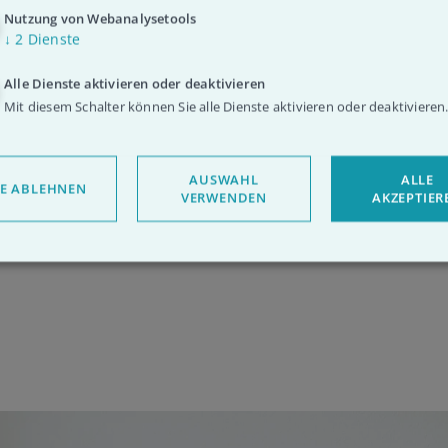
Nutzung von Webanalysetools
ir, deinen Zwilling
↓
2
Dienste
nen, wenn ihr das
et. Gänsehaut ist
Alle Dienste aktivieren oder deaktivieren
Mit diesem Schalter können Sie alle Dienste aktivieren oder deaktivieren
miert.
INFOS
AUSWAHL
ALLE
LE ABLEHNEN
VERWENDEN
AKZEPTIER