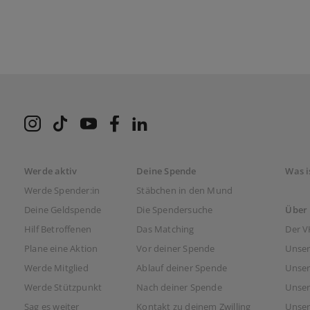
VKS bei Instagram
VKS bei TikTok
VKS bei Youtube
VKS bei Facebook
VKS bei LinkedIn
Werde aktiv
Deine Spende
Was i
Werde Spender:in
Stäbchen in den Mund
Deine Geldspende
Die Spendersuche
Über
Hilf Betroffenen
Das Matching
Der V
Plane eine Aktion
Vor deiner Spende
Unser
Werde Mitglied
Ablauf deiner Spende
Unser
Werde Stützpunkt
Nach deiner Spende
Unser
Sag es weiter
Kontakt zu deinem Zwilling
Unser