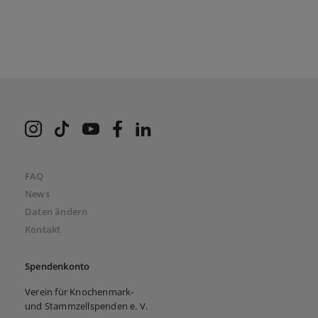
VKS bei Instagram
VKS bei TikTok
VKS bei Youtube
VKS bei Facebook
VKS bei LinkedIn
FAQ
News
Daten ändern
Kontakt
Spendenkonto
Verein für Knochenmark-
und Stammzellspenden e. V.