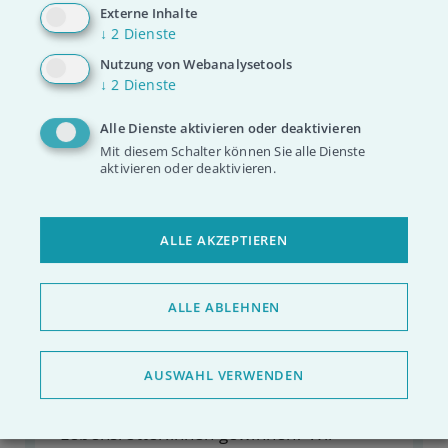
Externe Inhalte
↓
2
Dienste
Nutzung von Webanalysetools
↓
2
Dienste
Alle Dienste aktivieren oder deaktivieren
Mit diesem Schalter können Sie alle Dienste
aktivieren oder deaktivieren.
ALLE AKZEPTIEREN
Deine Aktion als
ALLE ABLEHNEN
Heldenmoment
Du möchtest auf Blutkrebs aufmerksam
AUSWAHL VERWENDEN
machen und bei einer Aktion selbst neue
Lebensretter:innen gewinnen? Wir