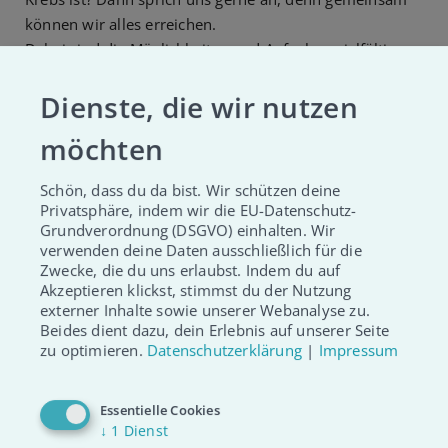
können wir alles erreichen.
Dabei sind die Möglichkeiten und Aufgaben vielfältig
und individuell. Vielleicht möchtest du ja deine Story in
Dienste, die wir nutzen
den sozialen Netzwerken teilen und Aufmerksamkeit für
das Thema Blutkrebs generieren. Events und
möchten
Typisierungsaktionen mitplanen und dabei auch live vor
Ort als Botschafter:in auftreten. Dabei hast du die
Schön, dass du da bist. Wir schützen deine
Chance neue Kontakte zu knüpfen und deine
Privatsphäre, indem wir die EU-Datenschutz-
Mitmenschen einzubeziehen.
Grundverordnung (DSGVO) einhalten. Wir
Wir sind für alle Ideen offen, freuen uns auf deinen
verwenden deine Daten ausschließlich für die
Zwecke, die du uns erlaubst. Indem du auf
positiven Vibe und unterstützen dich dabei gerne.
Akzeptieren klickst, stimmst du der Nutzung
externer Inhalte sowie unserer Webanalyse zu.
Beides dient dazu, dein Erlebnis auf unserer Seite
zu optimieren.
Datenschutzerklärung
|
Impressum
WERDE BOTSCHAFTER:IN
Essentielle Cookies
↓
1
Dienst