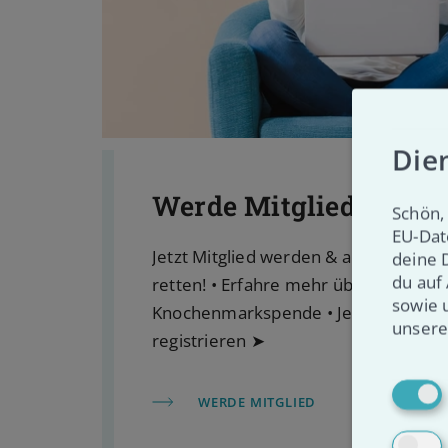
Die
Werde Mitglied
Schön, 
EU-Dat
Jetzt Mitglied werden & als Stammze
deine 
du auf
retten! • Erfahre mehr über uns und 
sowie 
Knochenmarkspende • Jetzt bei VKS 
unsere
registrieren ➤
WERDE MITGLIED