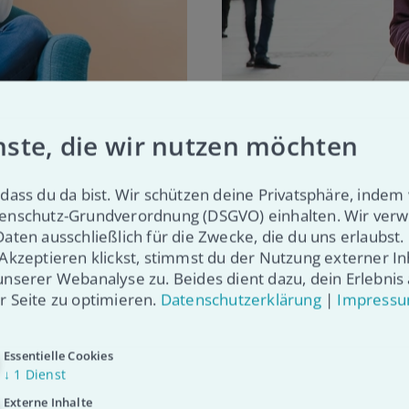
nste, die wir nutzen möchten
So kannst d
dass du da bist. Wir schützen deine Privatsphäre, indem 
enschutz-Grundverordnung (DSGVO) einhalten. Wir ver
llspender:in Leben
Im Kampf gegen Blut
Daten ausschließlich für die Zwecke, die du uns erlaubst
 Akzeptieren klickst, stimmst du der Nutzung externer In
die
Weise einbringen. 
unserer Webanalyse zu. Beides dient dazu, dein Erlebnis 
Deutschland
selbst zur Spender:
r Seite zu optimieren.
Datenschutzerklärung
|
Impress
Essentielle Cookies
WERDE AKTIV
↓
1
Dienst
Externe Inhalte