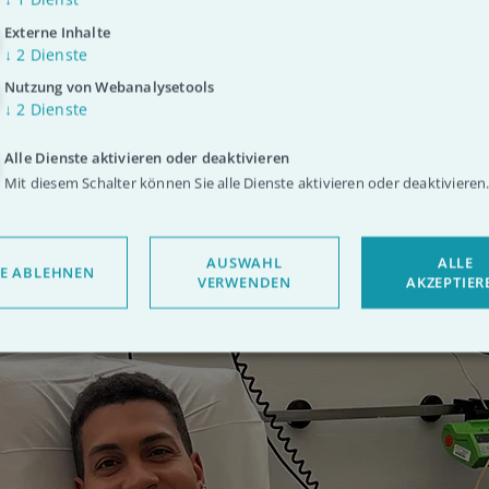
Externe Inhalte
↓
2
Dienste
Nutzung von Webanalysetools
s Blut fließt von der einen Seite raus,
↓
2
Dienste
ellen werden gefiltert und an dem 
Alle Dienste aktivieren oder deaktivieren
Mit diesem Schalter können Sie alle Dienste aktivieren oder deaktivieren
eßen sie wieder rein: Ein ständiger Kr
nur die Stammzellen gewonnen werd
AUSWAHL
ALLE
LE ABLEHNEN
VERWENDEN
AKZEPTIER