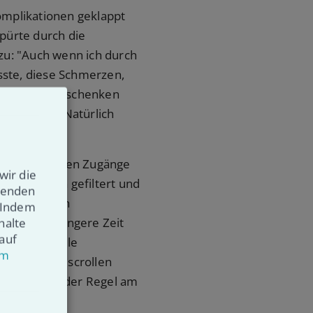
Komplikationen geklappt
spürte durch die
zu: "Auch wenn ich durch
ste, diese Schmerzen,
e Lebensjahre schenken
hgebildet. Natürlich
es. Dafür werden Zugänge
wir die
llen werden gefiltert und
wenden
e Stammzellen
. Indem
Die etwas längere Zeit
halte
auf
 werden. Viele
um
eunden oder scrollen
nkenhaus in der Regel am