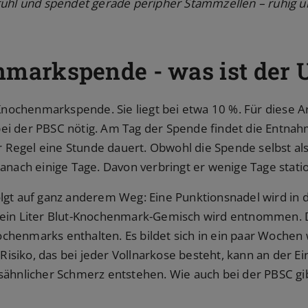
tuhl und spendet gerade peripher Stammzellen – ruhig 
markspende - was ist der 
 Knochenmarkspende. Sie liegt bei etwa 10 %. Für diese A
i der PBSC nötig. Am Tag der Spende findet die Entnah
er Regel eine Stunde dauert. Obwohl die Spende selbst also
danach einige Tage. Davon verbringt er wenige Tage stat
olgt auf ganz anderem Weg: Eine Punktionsnadel wird i
 ein Liter Blut-Knochenmark-Gemisch wird entnommen. D
henmarks enthalten. Es bildet sich in ein paar Wochen w
iko, das bei jeder Vollnarkose besteht, kann an der Eins
sähnlicher Schmerz entstehen. Wie auch bei der PBSC gi